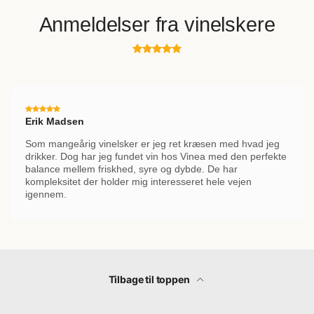
eller rabarberkompot.
Anmeldelser fra vinelskere
Serveres bedst ved 8-10 °C for at fremhæve champagnens delikate
aromaer og friske syrestruktur.
Konklusion: En Roséchampagne til
Feinschmeckere
Francis Boulard – Les Rachais Rosé 2014 er en sublim
Erik Madsen
roséchampagne, der kombinerer elegance og kompleksitet. Den
Som mangeårig vinelsker er jeg ret kræsen med hvad jeg
afspejler både terroirets unikke karakter og årgangens finesse.
drikker. Dog har jeg fundet vin hos Vinea med den perfekte
balance mellem friskhed, syre og dybde. De har
Perfekt til særlige anledninger eller som ledsager til gastronomiske
kompleksitet der holder mig interesseret hele vejen
oplevelser – denne champagne er en sand fejring af Boulards
igennem.
håndværk og passion. Skål til elegance i verdensklasse
Flaskestørrelse: 0,70
Tilbage til toppen
Områdenavn: Champagne