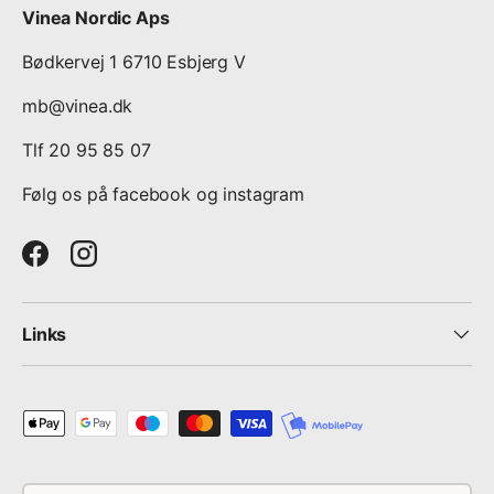
Vinea Nordic Aps
Land: Frankrig
Bødkervej 1 6710 Esbjerg V
Vintype: Bobler
mb@vinea.dk
Anbefales til: A
peritif , fisk, fjerkræ, hvidt kød.
Tlf 20 95 85 07
Følg os på facebook og instagram
Druer: 100% Pinot Noir 2 gram dosage
Facebook
Instagram
Økologisk: ja
Vinhus: Francis Boulard & Fille
Links
Betalingsmetoder