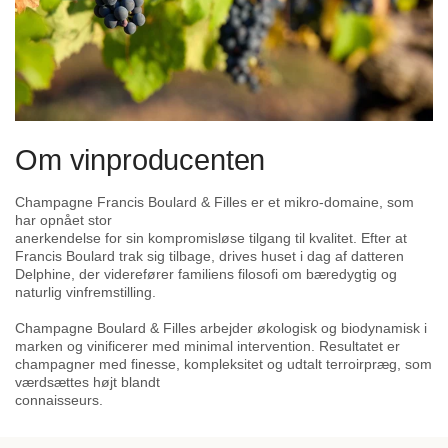
Duft:
En subtil og sofistikeret bouquet af vilde jordbær, røde
ribs og granatæble, komplimenteret af lette krydrede noter,
et strejf af citrus og en underliggende mineralitet.
Smag:
Smagen er balanceret og intens, med en cremet
mousse og et fokus på friske røde frugter. Den levende syre
giver energi og friskhed, mens noter af ristet brioche og
Om vinproducenten
nødder afslører vinens kompleksitet fra den lange lagring.
Afslutningen er elegant og mineralsk, med en vedvarende
Champagne Francis Boulard & Filles er et mikro-domaine, som
eftersmag.
har opnået stor
anerkendelse for sin kompromisløse tilgang til kvalitet. Efter at
Madparring og Servering
Francis Boulard trak sig tilbage, drives huset i dag af datteren
Delphine, der viderefører familiens filosofi om bæredygtig og
Denne roséchampagne er et alsidigt valg til både raffinerede retter
naturlig vinfremstilling.
og særlige øjeblikke. Prøv den sammen med:
Champagne Boulard & Filles arbejder økologisk og biodynamisk i
Skaldyr:
Østers, hummer eller grillede jomfruhummer.
marken og vinificerer med minimal intervention. Resultatet er
champagner med finesse, kompleksitet og udtalt terroirpræg, som
Fisk:
Laks eller tun-tatar med et strejf af citrus.
værdsættes højt blandt
Lyst kød:
Retter med fjerkræ, fx due eller kylling med
connaisseurs.
bærbaserede saucer.
Dessert:
Let sødmefulde frugtdesserter som hindbærsorbet