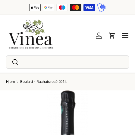
Spring til indhold
Menu
Log ind
Indkøbsku
Søg
Søg
Hjem
Boulard - Rachais rosé 2014